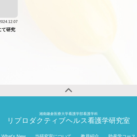
2024.12.07
にて研究
湘南鎌倉医療大学看護学部看護学科
リプロダクティブヘルス看護学研究室
What's New
当研究室について
教員紹介
助産学コース