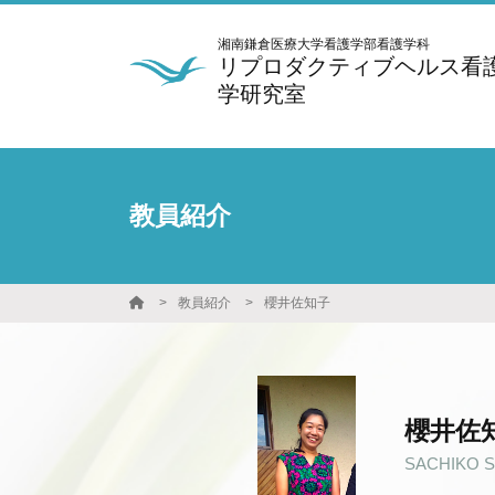
湘南鎌倉医療大学看護学部看護学科
リプロダクティブヘルス看
学研究室
教員紹介
教員紹介
櫻井佐知子
櫻井佐
SACHIKO S