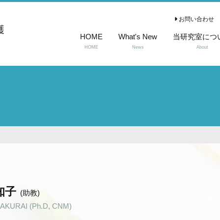
お問い合わせ
護
HOME
What's New
当研究室につ
HOME
News
About
知子
(助教)
AKURAI (Ph.D, CNM)